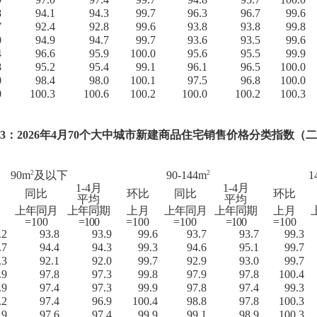
8
94.1
94.3
99.7
96.3
96.7
99.6
7
92.4
92.8
99.6
93.8
93.8
99.8
0
94.9
94.7
99.7
93.6
93.5
99.6
4
96.6
95.9
100.0
95.6
95.5
99.9
8
95.2
95.4
99.1
96.1
96.5
100.0
0
98.4
98.0
100.1
97.5
96.8
100.0
0
100.3
100.6
100.2
100.0
100.2
100.3
3
：
2026
年
4
月
70
个大中城市新建商品住宅销售价格分类指数（二
90m
2
及以下
90-144m
2
1
1-4
月
1-4
月
同比
环比
同比
环比
平均
平均
上年同月
上年同期
上月
上年同月
上年同期
上月
=100
=100
=100
=100
=100
=100
.2
93.8
93.9
99.6
93.7
93.7
99.3
.7
94.4
94.3
99.3
94.6
95.1
99.7
.3
92.1
92.0
99.7
92.9
93.0
99.7
.9
97.8
97.3
99.8
97.9
97.8
100.4
.9
97.4
97.3
99.9
97.8
97.4
99.3
.2
97.4
96.9
100.4
98.8
97.8
100.3
.9
97.6
97.4
99.9
99.1
98.9
100.3