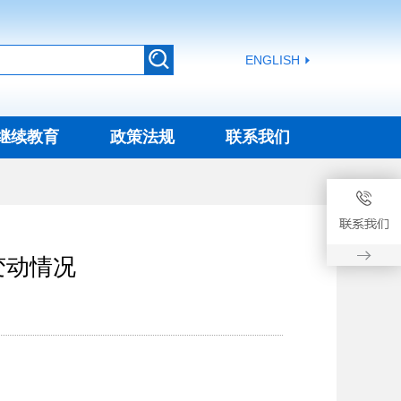
ENGLISH
继续教育
政策法规
联系我们
变动情况