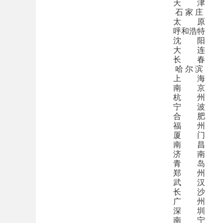
天 津
石 家 庄
太 原
呼和浩特
沈 阳
大 连
长 春
哈 尔 滨
上 海
南 京
杭 州
宁 波
合 肥
福 州
厦 门
南 昌
济 南
青 岛
郑 州
武 汉
长 沙
广 州
深 圳
南 宁