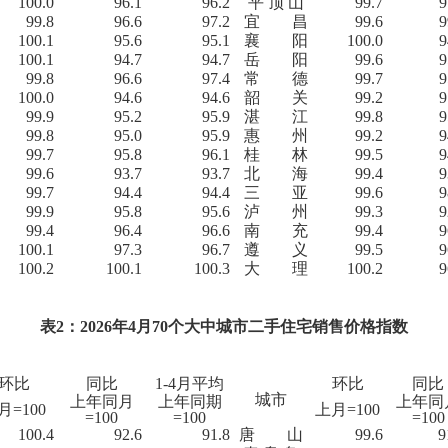
100.0
96.1
96.2
平 顶 山
99.7
9
99.8
96.6
97.2
宜 昌
99.6
9
100.1
95.6
95.1
襄 阳
100.0
9
100.1
94.7
94.7
岳 阳
99.6
9
99.8
96.6
97.4
常 德
99.7
9
100.0
94.6
94.6
韶 关
99.2
9
99.9
95.2
95.9
湛 江
99.8
9
99.8
95.0
95.9
惠 州
99.2
9
99.7
95.8
96.1
桂 林
99.5
9
99.6
93.7
93.7
北 海
99.4
9
99.7
94.4
94.4
三 亚
99.6
9
99.9
95.8
95.6
泸 州
99.3
9
99.4
96.4
96.6
南 充
99.4
9
100.1
97.3
96.7
遵 义
99.5
9
100.2
100.1
100.3
大 理
100.2
9
表
2
：
2026
年
4
月
70
个大中城市二手住宅销售价格指数
环比
同比
1-4
月平均
环比
同比
城市
上年同月
上年同期
上年同
月
=100
上月
=100
=100
=100
=100
100.4
92.6
91.8
唐 山
99.6
9