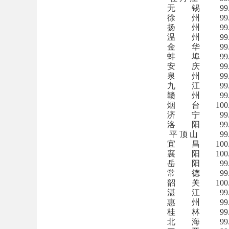
无 锡
99
徐 州
99
扬 州
99
温 州
99
金 华
99
蚌 埠
99
安 庆
99
泉 州
99
九 江
99
赣 州
99
烟 台
100
济 宁
99
洛 阳
99
平 顶 山
99
宜 昌
100
襄 阳
100
岳 阳
99
常 德
99
韶 关
100
湛 江
99
惠 州
99
桂 林
99
北 海
99