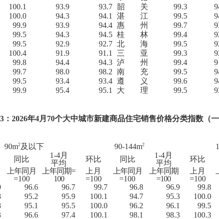
100.1
93.9
93.7
韶 关
99.3
9
100.0
94.3
94.1
湛 江
99.5
9
99.9
93.9
94.4
惠 州
99.7
9
99.5
94.3
94.5
桂 林
99.4
9
99.5
92.9
92.7
北 海
99.5
9
100.4
91.9
91.1
三 亚
99.3
9
99.8
94.4
94.3
泸 州
99.4
9
99.7
98.0
98.2
南 充
99.5
9
99.5
93.4
93.4
遵 义
99.6
9
99.9
95.4
95.1
大 理
99.5
9
3
：
2026
年
4
月
70
个大中城市新建商品住宅销售价格分类指数（一
90m
2
及以下
90-144m
2
1-4
月
1-4
月
同比
环比
同比
环比
平均
平均
上年同月
上年同期
=
上月
上年同月
上年同期
上月
=100
100
=100
=100
=100
=100
0
96.6
96.7
99.7
96.8
96.9
99.8
8
95.2
95.9
100.1
94.7
95.3
100.0
8
95.1
95.5
100.0
96.2
96.1
99.5
3
96.6
97.4
100.1
98.1
98.3
100.3