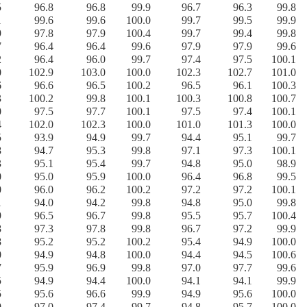
5
96.8
96.8
99.9
96.7
96.3
99.8
1
99.6
99.6
100.0
99.7
99.5
99.9
9
97.8
97.9
100.4
99.7
99.4
99.8
7
96.4
96.4
99.6
97.9
97.9
99.6
2
96.4
96.0
99.7
97.4
97.5
100.1
0
102.9
103.0
100.0
102.3
102.7
101.0
6
96.6
96.5
100.2
96.5
96.1
100.3
3
100.2
99.8
100.1
100.3
100.8
100.7
0
97.5
97.7
100.1
97.5
97.4
100.1
4
102.0
102.3
100.0
101.0
101.3
100.0
5
93.9
94.9
99.7
94.4
95.1
99.7
8
94.7
95.3
99.8
97.1
97.3
100.1
3
95.1
95.4
99.7
94.8
95.0
98.9
0
95.0
95.9
100.0
96.4
96.8
99.5
0
96.0
96.2
100.2
97.2
97.2
100.1
1
94.0
94.2
99.8
94.8
95.0
99.8
9
96.5
96.7
99.8
95.5
95.7
100.4
8
97.3
97.8
99.8
96.7
97.2
99.9
8
95.2
95.2
100.2
95.4
94.9
100.0
0
94.9
94.8
100.0
94.4
94.5
100.6
7
95.9
96.9
99.8
97.0
97.7
99.6
5
94.9
94.4
100.0
94.1
94.1
99.9
5
95.6
96.6
99.9
94.9
95.6
100.0
9
97.0
97.4
99.7
94.8
95.7
100.0