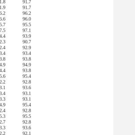
1.8
91.7
1.9
91.7
6.2
96.2
6.6
96.0
5.7
95.5
7.5
97.1
4.4
93.9
2.3
90.7
2.4
92.9
3.4
93.4
3.8
93.8
4.9
94.9
4.4
93.8
5.6
95.4
2.2
92.8
3.1
93.6
3.4
93.1
3.3
93.1
4.9
95.4
2.4
92.8
5.3
95.5
2.7
92.8
3.3
93.6
2.2
92.1