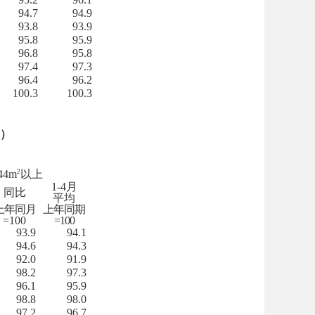
94.7
94.9
93.8
93.9
95.8
95.9
96.8
95.8
97.4
97.3
96.4
96.2
100.3
100.3
）
44m
2
以上
1-4
月
同比
平均
上年同月
上年同期
=100
=100
93.9
94.1
94.6
94.3
92.0
91.9
98.2
97.3
96.1
95.9
98.8
98.0
97.2
96.7