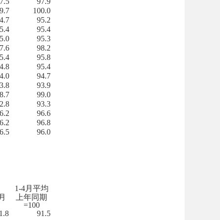
7.5
97.9
9.7
100.0
4.7
95.2
5.4
95.4
5.0
95.3
7.6
98.2
5.4
95.8
4.8
95.4
4.0
94.7
3.8
93.9
8.7
99.0
2.8
93.3
6.2
96.6
6.2
96.8
6.5
96.0
1-4
月平均
月
上年同期
=100
1.8
91.5