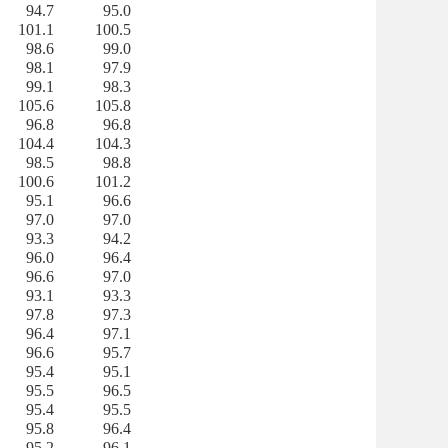
94.7
95.0
101.1
100.5
98.6
99.0
98.1
97.9
99.1
98.3
105.6
105.8
96.8
96.8
104.4
104.3
98.5
98.8
100.6
101.2
95.1
96.6
97.0
97.0
93.3
94.2
96.0
96.4
96.6
97.0
93.1
93.3
97.8
97.3
96.4
97.1
96.6
95.7
95.4
95.1
95.5
96.5
95.4
95.5
95.8
96.4
95.2
96.1