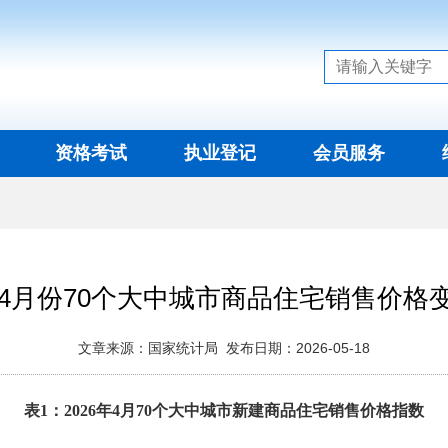
资格考试
执业登记
会员服务
6年4月份70个大中城市商品住宅销售价格
文章来源：国家统计局 发布日期：2026-05-18
表
1
：
2026
年
4
月
70
个大中城市新建商品住宅销售价格指数