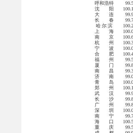
呼和浩特
99.
沈 阳
100.
大 连
99.
长 春
99.
哈 尔 滨
100.
上 海
100.
南 京
100.
杭 州
100.
宁 波
100.
合 肥
100.
福 州
99.
厦 门
99.
南 昌
99.
济 南
99.
青 岛
100.
郑 州
100.
武 汉
99.
长 沙
99.
广 州
99.
深 圳
100.
南 宁
99.
海 口
100.
重 庆
99.
成 都
99.