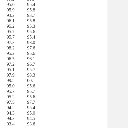
95.0
95.4
95.9
95.8
93.2
93.7
96.1
95.8
95.2
95.3
95.7
95.6
95.7
95.4
97.3
98.0
98.2
97.6
95.2
95.6
96.5
96.1
97.2
96.7
95.1
95.7
97.9
98.3
99.5
100.1
95.0
95.6
95.7
95.7
95.2
95.6
97.5
97.7
94.2
95.4
94.3
95.0
94.3
94.5
93.4
93.6