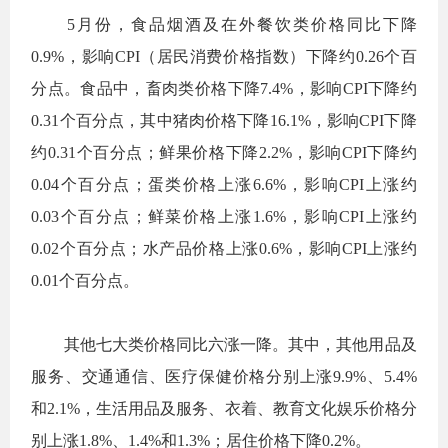
5
月份，食品烟酒及在外餐饮类价格同比下降
0.9%
，影响
CPI
（居民消费价格指数）下降约
0.26
个百
分点。食品中，畜肉类价格下降
7.4%
，影响
CPI
下降约
0.31
个百分点，其中猪肉价格下降
16.1%
，影响
CPI
下降
约
0.31
个百分点；鲜果价格下降
2.2%
，影响
CPI
下降约
0.04
个百分点；蛋类价格上涨
6.6%
，影响
CPI
上涨约
0.03
个百分点；鲜菜价格上涨
1.6%
，影响
CPI
上涨约
0.02
个百分点；水产品价格上涨
0.6%
，影响
CPI
上涨约
0.01
个百分点。
其他七大类价格同比六涨一降。其中，其他用品及
服务、交通通信、医疗保健价格分别上涨
9.9%
、
5.4%
和
2.1%
，生活用品及服务、衣着、教育文化娱乐价格分
别上涨
1.8%
、
1.4%
和
1.3%
；居住价格下降
0.2%
。