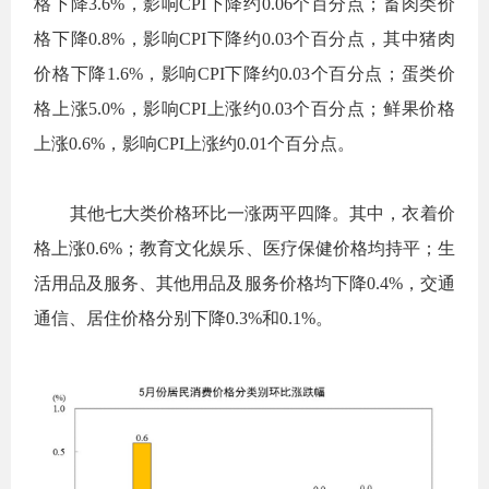
格下降
3.6%
，影响
CPI
下降约
0.06
个百分点；畜肉类价
格下降
0.8%
，影响
CPI
下降约
0.03
个百分点，其中猪肉
价格下降
1.6%
，影响
CPI
下降约
0.03
个百分点；蛋类价
格上涨
5.0%
，影响
CPI
上涨约
0.03
个百分点；鲜果价格
上涨
0.6%
，影响
CPI
上涨约
0.01
个百分点。
其他七大类价格环比一涨两平四降。其中，衣着价
格上涨
0.6%
；教育文化娱乐、医疗保健价格均持平；生
活用品及服务、其他用品及服务价格均下降
0.4%
，交通
通信、居住价格分别下降
0.3%
和
0.1%
。