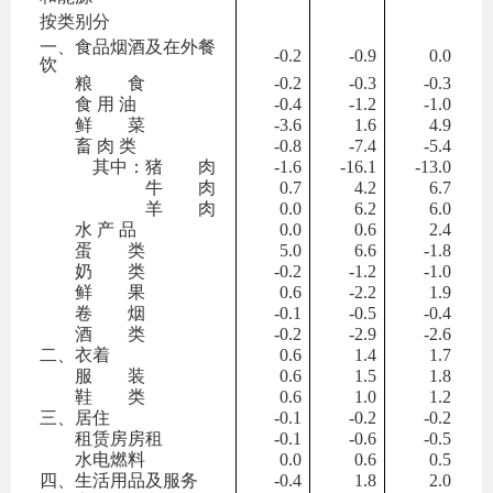
按类别分
一、食品烟酒及在外餐
-0.2
-0.9
0.0
饮
粮 食
-0.2
-0.3
-0.3
食 用 油
-0.4
-1.2
-1.0
鲜 菜
-3.6
1.6
4.9
畜 肉 类
-0.8
-7.4
-5.4
其中：猪 肉
-1.6
-16.1
-13.0
牛 肉
0.7
4.2
6.7
羊 肉
0.0
6.2
6.0
水 产 品
0.0
0.6
2.4
蛋 类
5.0
6.6
-1.8
奶 类
-0.2
-1.2
-1.0
鲜 果
0.6
-2.2
1.9
卷 烟
-0.1
-0.5
-0.4
酒 类
-0.2
-2.9
-2.6
二、衣着
0.6
1.4
1.7
服 装
0.6
1.5
1.8
鞋 类
0.6
1.0
1.2
三、居住
-0.1
-0.2
-0.2
租赁房房租
-0.1
-0.6
-0.5
水电燃料
0.0
0.6
0.5
四、生活用品及服务
-0.4
1.8
2.0